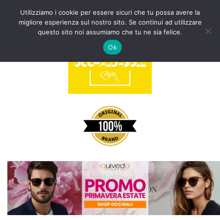
Utilizziamo i cookie per essere sicuri che tu possa avere la
migliore esperienza sul nostro sito. Se continui ad utilizzare
Vai
questo sito noi assumiamo che tu ne sia felice.
al
Ok
contenuto