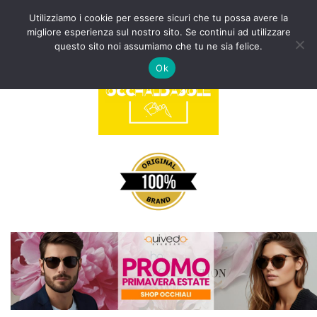
Utilizziamo i cookie per essere sicuri che tu possa avere la
migliore esperienza sul nostro sito. Se continui ad utilizzare
Vai
questo sito noi assumiamo che tu ne sia felice.
al
Ok
contenuto