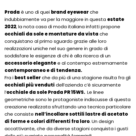
Prada
è uno di quei
brand eyewear
che
indubbiamente va per la maggiore in questa
estate
2022
, la nota casa di moda italiana infatti propone
occhiali da sole e montature da vista
che
conquistano al primo sguardo grazie alle loro
realizzazioni uniche nel suo genere in grado di
soddisfare le esigenze di chi è alla ricerca di un
accessorio elegante
e al contempo estremamente
contemporaneo e di tendenza.
Fra i
best seller
che da più di una stagione risulta fra gli
occhiali più venduti
dell’azienda c’è sicuramente
l’
occhiale da sole Prada PR 15WS.
Le linee
geometriche sono le protagoniste indiscusse di questa
creazione realizzata sfruttando una tecnica particolare
che consiste
nell’incollare sottili lastre di acetato
di forme e colori differenti fra loro
. Un design
accattivante, che da diverse stagioni conquista i gusti
delle più svariate personalità femminili.