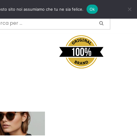
esto sito noi assumiamo che tu ne sia felice.
Ok