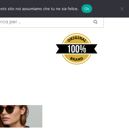
esto sito noi assumiamo che tu ne sia felice.
Ok