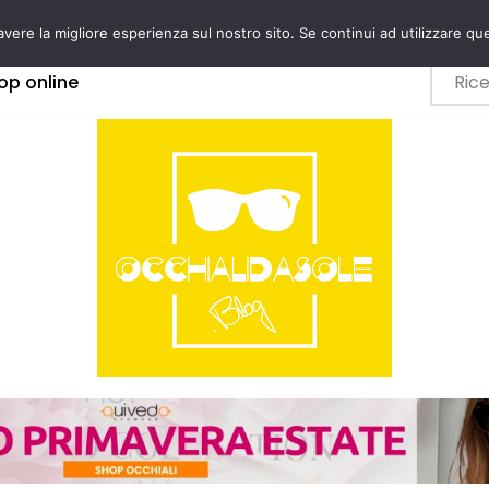
avere la migliore esperienza sul nostro sito. Se continui ad utilizzare qu
op online