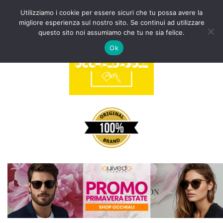
Utilizziamo i cookie per essere sicuri che tu possa avere la
migliore esperienza sul nostro sito. Se continui ad utilizzare
Vai
questo sito noi assumiamo che tu ne sia felice.
al
Ok
contenuto