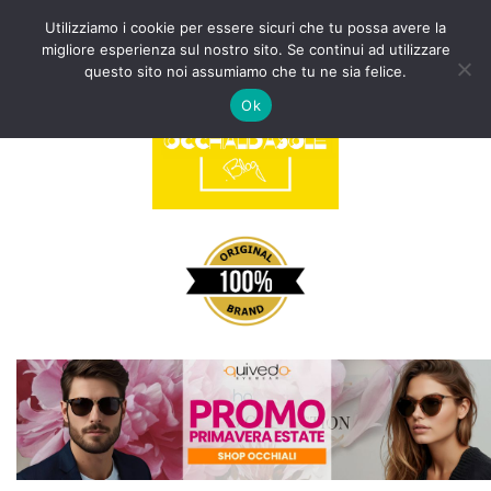
Utilizziamo i cookie per essere sicuri che tu possa avere la
migliore esperienza sul nostro sito. Se continui ad utilizzare
Vai
questo sito noi assumiamo che tu ne sia felice.
al
Ok
contenuto