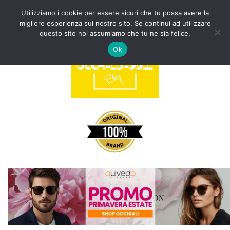
Utilizziamo i cookie per essere sicuri che tu possa avere la
migliore esperienza sul nostro sito. Se continui ad utilizzare
Vai
questo sito noi assumiamo che tu ne sia felice.
al
Ok
contenuto