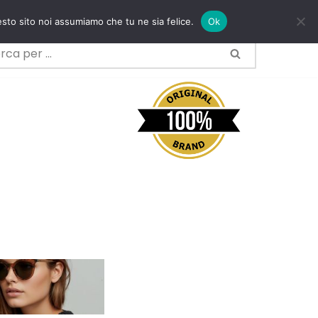
esto sito noi assumiamo che tu ne sia felice.
Ok