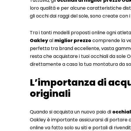
Tuttavia, gli
occhiali al miglior prezzo Oa
loro qualità e per alcune caratteristiche dis
gli occhi dai raggi del sole, sono create con i
Tra i tanti modelli proposti online ogni atleta
Oakley
al
miglior prezzo
comprende la vers
perfetta tra brand eccellente, vasta gamma 
resta che acquistare i tuoi occhiali da sole Oa
direttamente a casa la tua montatura da so
L’importanza di acqu
originali
Quando si acquista un nuovo paio di
occhial
Oakley è importante assicurarsi di portare a
online va fatto solo su siti e portali di rivend