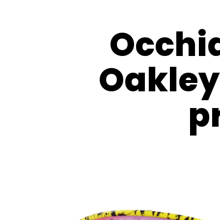
Occhia
Oakley 
p