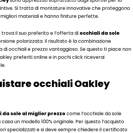
kley
sono apprezzati soprattutto dagli sportivi per la
tintive. Si tratta di montature innovative che proteggono
 migliori materiali e hanno finiture perfette.
 trova il suo preferito e l’offerta di
occhiali da sole
ione polarizzata. Il risultato è la combinazione
di occhiali e prezzo vantaggioso. Se questo ti piace non
kley preferiti online e in pochi click riceverai
le.
istare occhiali Oakley
i da sole al miglior prezzo
come l’occhiale da sole
 casa un modello 100% originale. Per questo l’acquisto
itori specializzati e si deve sempre chiedere il certificato