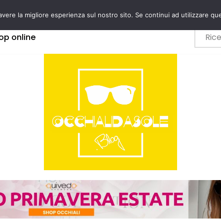
avere la migliore esperienza sul nostro sito. Se continui ad utilizzare qu
op online