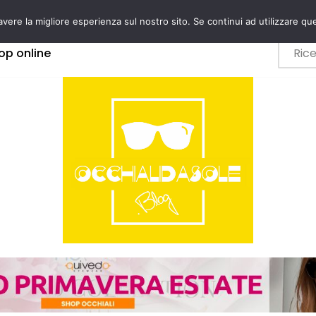
avere la migliore esperienza sul nostro sito. Se continui ad utilizzare qu
op online