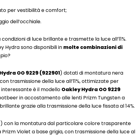
to per vestibilità e comfort;
ggio dell’occhiale.
 condizioni di luce brillante e trasmette la luce all’11%.
y Hydra sono disponibili in
molte combinazioni di
mpio?
 Hydra OO 9229 (922901
) dotati di montatura nera
 con trasmissione della luce all’11%, ottimizzate per
to interessante è il modello
Oakley Hydra OO 9229
otbeer in accostamento alle lenti Prizm Tungsten a
rillante grazie alla trasmissione della luce fissata al 14%.
4
) con la montatura dal particolare colore trasparente
a Prizm Violet a base grigia, con trasmissione della luce al