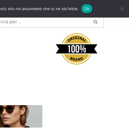
esto sito noi assumiamo che tu ne sia felice.
Ok