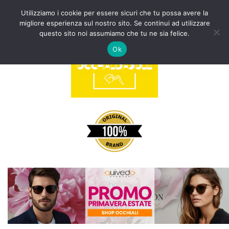
Utilizziamo i cookie per essere sicuri che tu possa avere la
migliore esperienza sul nostro sito. Se continui ad utilizzare
Vai
questo sito noi assumiamo che tu ne sia felice.
al
Ok
contenuto