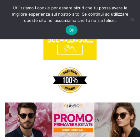
Utilizziamo i cookie per essere sicuri che tu possa avere la
migliore esperienza sul nostro sito. Se continui ad utilizzare
Vai
questo sito noi assumiamo che tu ne sia felice.
al
Ok
contenuto