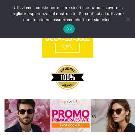
Utilizziamo i cookie per essere sicuri che tu possa avere la
migliore esperienza sul nostro sito. Se continui ad utilizzare
Vai
questo sito noi assumiamo che tu ne sia felice.
al
Ok
contenuto