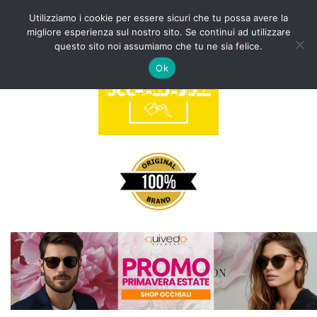
Utilizziamo i cookie per essere sicuri che tu possa avere la
migliore esperienza sul nostro sito. Se continui ad utilizzare
Vai
questo sito noi assumiamo che tu ne sia felice.
al
Ok
contenuto