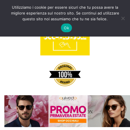
Utilizziamo i cookie per essere sicuri che tu possa avere la
migliore esperienza sul nostro sito. Se continui ad utilizzare
Vai
questo sito noi assumiamo che tu ne sia felice.
al
Ok
contenuto