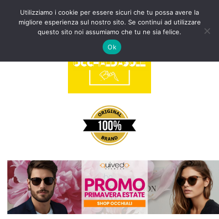
Utilizziamo i cookie per essere sicuri che tu possa avere la
migliore esperienza sul nostro sito. Se continui ad utilizzare
Vai
questo sito noi assumiamo che tu ne sia felice.
al
Ok
contenuto